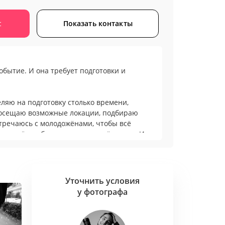
с
Показать контакты
обытие. И она требует подготовки и
ляю на подготовку столько времени,
 посещаю возможные локации, подбираю
стречаюсь с молодожёнами, чтобы всё
аю всё, чтобы этот день прошёл легко. И
фотографиях, конечно же.
Уточнить условия
у фотографа