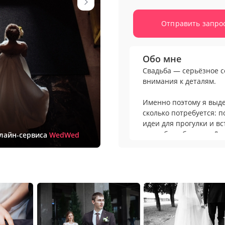
Отправить запро
Обо мне
Свадьба — серьёзное с
внимания к деталям.
Именно поэтому я выде
сколько потребуется:
идеи для прогулки и в
подробно обсудить. Дел
нлайн-сервиса
WedWed
красиво запомнился в 