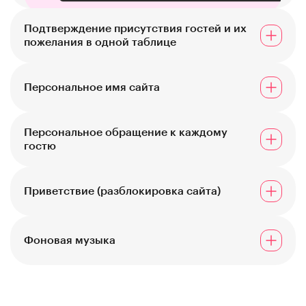
Подтверждение присутствия гостей и их
пожелания в одной таблице
Персональное имя сайта
Персональное обращение к каждому
гостю
Вы можете придумать абсолютно любое
Приветствие (разблокировка сайта)
название и выбрать его, но при условии, что оно
еще не занято другими молодоженами, так что
рекомендуем поторопиться :)
Фоновая музыка
Получите домен сайта
Узнать подробнее
Получите домен сайта