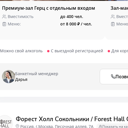
Премиум-зал Герц с отдельным входом
Зал-ма
Вместимость
до 400 чел.
Вмест
Меню:
от 8 000 ₽ / чел.
Меню
Можно свой алкоголь
С выездной регистрацией
Для кор
Банкетный менеджер
Позв
Дарья
Форест Холл Сокольники / Forest Hall
Россия, г.Москва, Песочная аллея, 7А
Показать на ка