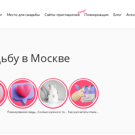
ог
Место для свадьбы
Сайты-приглашения
Планировщик
Блог
Аге
дьбу в Москве
Планирование свадьбы
Сколько нужно кг торта
Как рассчитать стоимость свадьбы