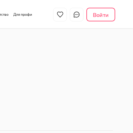
Войти
нтство
Для профи