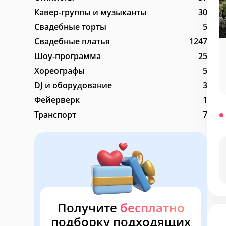
Кавер-группы и музыканты
30
Свадебные торты
5
Свадебные платья
1247
Банкетная служба
Шоу-программа
25
Хореографы
5
DJ и оборудование
3
Фейерверк
1
Транспорт
7
Получите
бесплатно
подборку подходящих