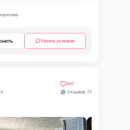
поратива
онить
Узнать условия
697
те
Отзывов: 77