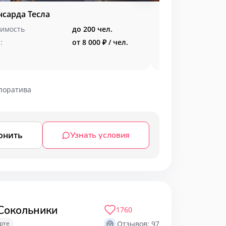
нсарда Тесла
Зал Максвелл 
входными зон
имость
до 200 чел.
Вместимость
:
от 8 000 ₽ / чел.
Меню:
поратива
онить
Узнать условия
 Сокольники
1760
рте
Отзывов: 97