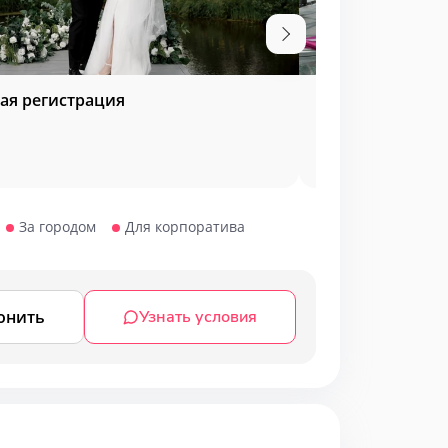
ая регистрация
Мероприятия у 
За городом
Для корпоратива
онить
Узнать условия