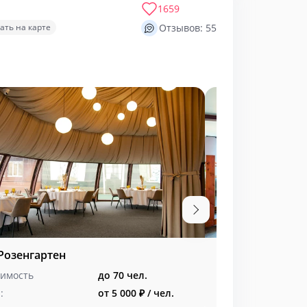
1659
ать на карте
Отзывов: 55
Розенгартен
Зал Альпийски
имость
до 70 чел.
Вместимость
:
от 5 000 ₽ / чел.
Меню: