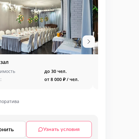
зал
Выездная реги
имость
до 30 чел.
:
от 8 000 ₽ / чел.
поратива
онить
Узнать условия