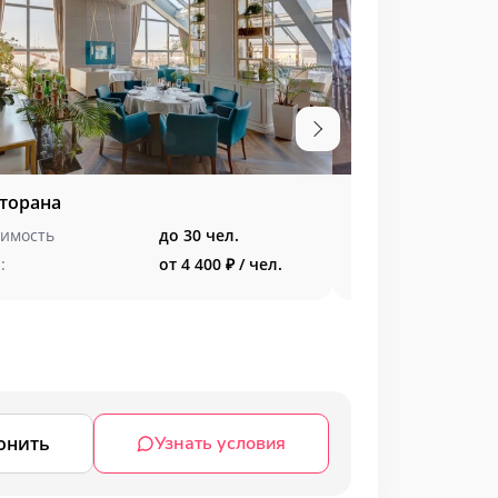
сторана
Выездная реги
имость
до 30 чел.
:
от 4 400 ₽ / чел.
онить
Узнать условия