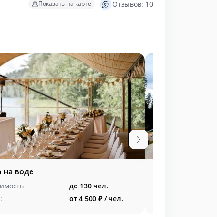
Показать на карте
Отзывов: 10
 на воде
Пространство A
имость
до 130 чел.
Вместимость
:
от 4 500 ₽ / чел.
Меню: