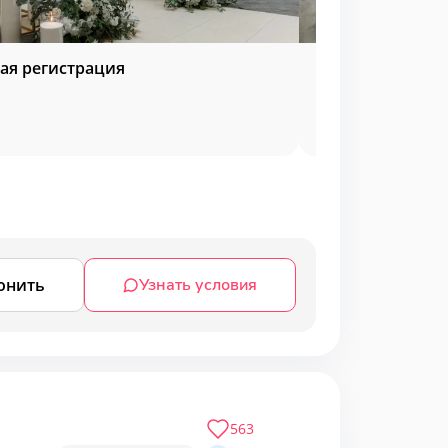
ая регистрация
Мероприятия у 
онить
Узнать условия
563