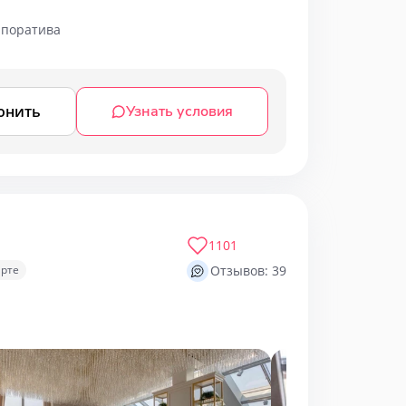
рпоратива
онить
Узнать условия
1101
арте
Отзывов: 39