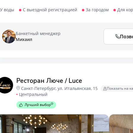
У воды
С выездной регистрацией
За городом
Для ко
Банкетный менеджер
Позв
Михаил
Ресторан Люче / Luce
Санкт-Петербург, ул. Итальянская, 15
Показать на к
Центральный
Лучший выбор