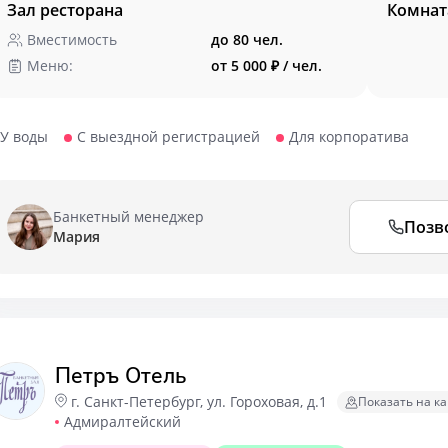
Зал ресторана
Комнат
Вместимость
до 80 чел.
Меню:
от 5 000 ₽ / чел.
У воды
С выездной регистрацией
Для корпоратива
Банкетный менеджер
Позв
Мария
Петръ Отель
г. Санкт-Петербург, ул. Гороховая, д.1
Показать на ка
Адмиралтейский