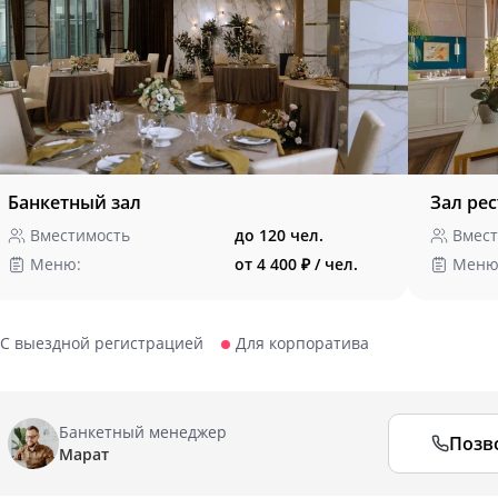
Банкетный зал
Зал ре
Вместимость
до 120 чел.
Вмест
Меню:
от 4 400 ₽ / чел.
Меню
С выездной регистрацией
Для корпоратива
Банкетный менеджер
Позв
Марат