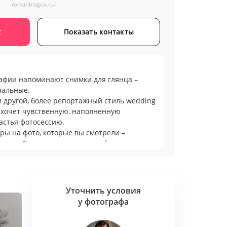
romanblagov.ru/
с
Показать контакты
афии напоминают снимки для глянца –
нальные.
и другой, более репортажный стиль wedding
то хочет чувственную, наполненную
астья фотосессию.
ры на фото, которые вы смотрели –
есты. Согласен, в некоторых фотосессиях
. Всё дело в умении расслабить человека,
выставить грамотно свет.
и годы. Сейчас фотосессия от меня как
платье от Vera Wang – желанна для каждой
Уточнить условия
 качество, стиль и престиж мастера.
у фотографа