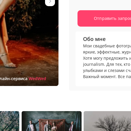
Отправить запро
Обо мне
Мои свадебные фотогр
яркие, эффектные, жур
Хотя могу предложить 
journalism. Для тех, к
улыбками и слезами сч
Важный момент. Все па
нлайн-сервиса
WedWed
реальные женихи и нев
они похожи на моделей
найти нужный ракурс, 
На обучение этому ушл
кольцо от Tiffany или 
невесты, которая ценит