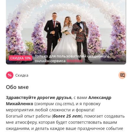
Только для пользователей свадебного
СКИДКА 10%
онлайн-сервиса
WedWed
Скидка
Обо мне
Здравствуйте дорогие друзья,
с вами
Александр
Михайленко
(
смотрим соц.сети
), и я провожу
мероприятия любой сложности и формата!
Богатый опыт работы (
более 25 лет
), помогает создавать
мне атмосферу, которая будет соответствовать вашим
ожиданиям, и делать каждое ваше праздничное событие