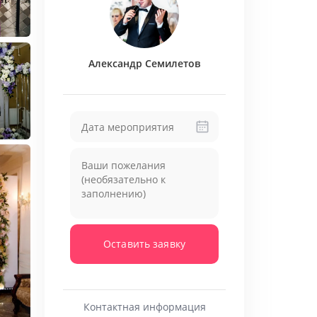
к много амбиций, но за каждое мероприятие
е.
еня уникален, а все свое свободное время,
Александр Семилетов
бы ваше торжество стало по настоящему
ваемым!
Оставить заявку
Контактная информация