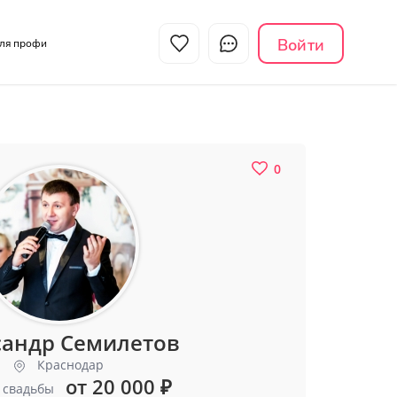
Войти
Для профи
0
сандр Семилетов
Краснодар
от 20 000
₽
 свадьбы