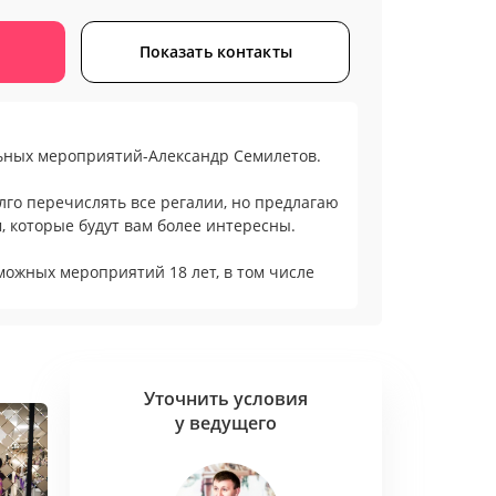
Показать контакты
ьных мероприятий-Александр Семилетов.
олго перечислять все регалии, но предлагаю
, которые будут вам более интересны.
можных мероприятий 18 лет, в том числе
ный юмор, никакой пошлятины
нных сценариев
курсы, в которых одинаково комфортно
слые и молодые гости мероприятий.
Уточнить условия
ство гостей на празднике 18 000 человек
у ведущего
0 мероприятий, национальные свадьбы в