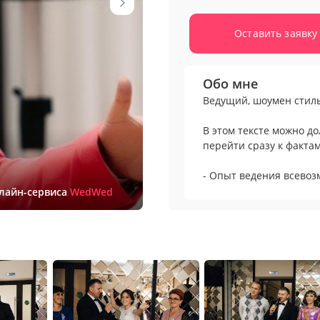
Оставить заявку
Обо мне
Ведущий, шоумен стил
В этом тексте можно д
перейти сразу к фактам
- Опыт ведения всевоз
радио и телевидение.
нлайн-сервиса
WedWed
- Только интеллигент
- Всегда против шабло
- Только авторские кон
чувствуют себя и взро
- Максимальное количе
- Проведено более 150
том числе.