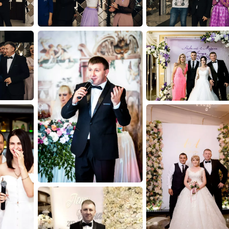
Возможно во мне не та
я переживаю как за сво
Каждый праздник для м
я посвящаю тому, что 
грандиозным и незабы