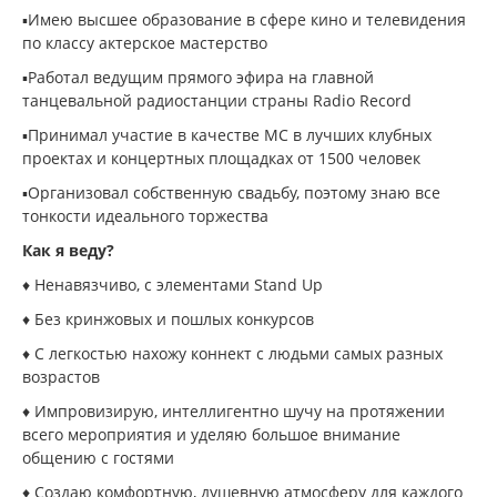
▪️Имею высшее образование в сфере кино и телевидения
по классу актерское мастерство
▪️Работал ведущим прямого эфира на главной
танцевальной радиостанции страны Radio Record
▪️Принимал участие в качестве МС в лучших клубных
проектах и концертных площадках от 1500 человек
▪️Организовал собственную свадьбу, поэтому знаю все
тонкости идеального торжества
Как я веду?
♦️ Ненавязчиво, с элементами Stand Up
♦️ Без кринжовых и пошлых конкурсов
♦️ С легкостью нахожу коннект с людьми самых разных
возрастов
♦️ Импровизирую, интеллигентно шучу на протяжении
всего мероприятия и уделяю большое внимание
общению с гостями
♦️ Создаю комфортную, душевную атмосферу для каждого