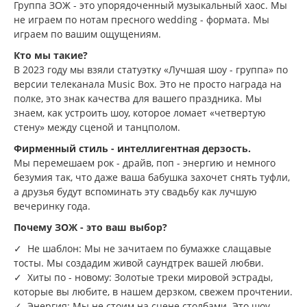
Группа ЗОЖ - это упорядоченный музыкальный хаос. Мы
не играем по нотам пресного wedding - формата. Мы
играем по вашим ощущениям.
Кто мы такие?
В 2023 году мы взяли статуэтку «Лучшая шоу - группа» по
версии телеканала Music Box. Это не просто награда на
полке, это знак качества для вашего праздника. Мы
знаем, как устроить шоу, которое ломает «четвертую
стену» между сценой и танцполом.
Фирменный стиль - интеллигентная дерзость.
Мы перемешаем рок - драйв, поп - энергию и немного
безумия так, что даже ваша бабушка захочет снять туфли,
а друзья будут вспоминать эту свадьбу как лучшую
вечеринку года.
Почему ЗОЖ - это ваш выбор?
✓ Не шаблон: Мы не зачитаем по бумажке слащавые
тосты. Мы создадим живой саундтрек вашей любви.
✓ Хиты по - новому: Золотые треки мировой эстрады,
которые вы любите, в нашем дерзком, свежем прочтении.
✓ Энергия: Мы не стоим на сцене столбами. Это шоу,