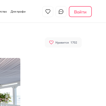
Войти
нтство
Для профи
Нравится
1702