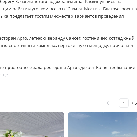
 берегу Клязьминского водохранилища. Раскинувшись на
тоящим райским уголком всего в 12 км от Москвы. Благоустроенн
дыха предлагает гостям множество вариантов проведения
есторан Арго, летнюю веранду Сансет, гостинично-коттеджный
конно-спортивный комплекс, вертолетную площадку, причалы и
о просторного зала ресторана Арго сделает Ваше пребывание
 еще
/ 5
1