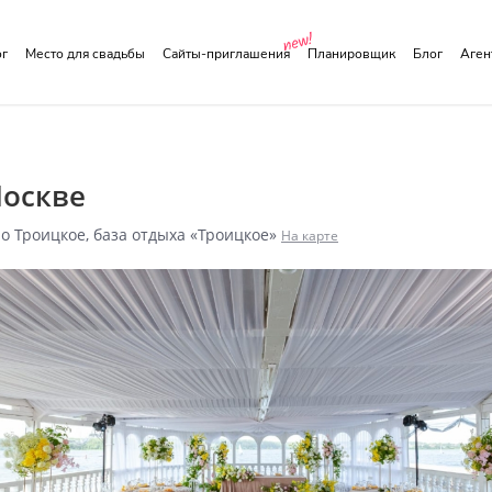
ог
Место для свадьбы
Сайты-приглашения
Планировщик
Блог
Аге
Москве
о Троицкое, база отдыха «Троицкое»
На карте