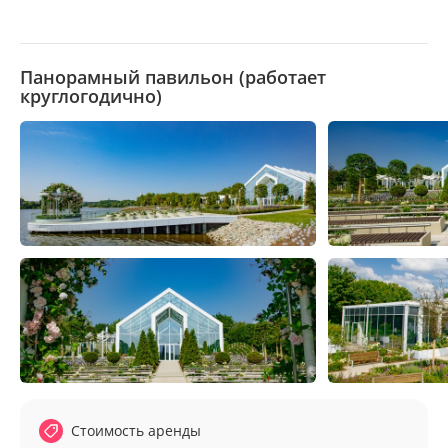
парке Коломенское — это уникальная свадебная
площадка, где современная архитектура встречается с
красотой природы.
Панорамный павильон (работает
круглогодично)
Светлый зал с высокими панорамными окнами открывает
потрясающий вид на реку и зеленые аллеи парка, а
просторная терраса у воды идеально подходит для
выездной церемонии. Атмосферная ротонда,
обрамленная цветами, и романтичный закат над рекой
сделают вашу свадьбу по-настоящему незабываемой.
Здесь есть всё для стильного и элегантного торжества:
природное окружение, простор для декора и
вдохновляющие виды, которые станут идеальным фоном
для ваших свадебных фотографий.
Стоимость аренды