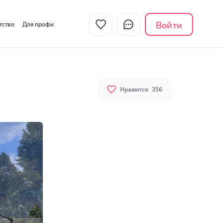
Войти
нтство
Для профи
Нравится
356