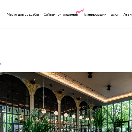
ог
Место для свадьбы
Сайты-приглашения
Планировщик
Блог
Аге
е