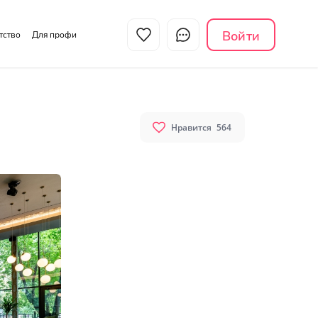
Войти
нтство
Для профи
Нравится
564