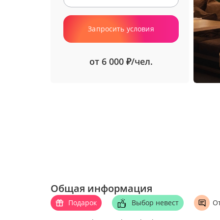
Запросить условия
от 6 000
/чел.
₽
Общая информация
Подарок
Выбор невест
О