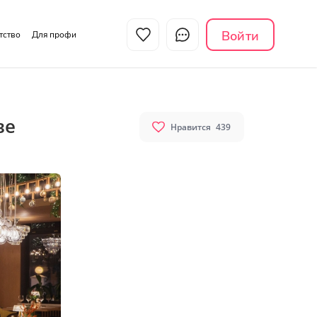
Войти
нтство
Для профи
ве
Нравится
439