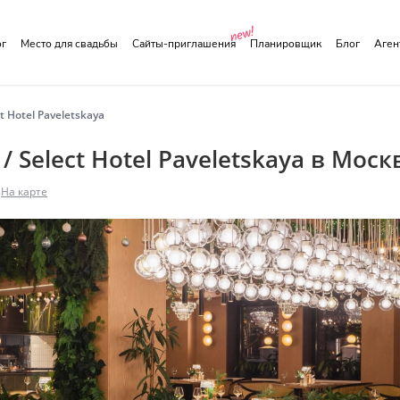
ог
Место для свадьбы
Сайты-приглашения
Планировщик
Блог
Аге
 Hotel Paveletskaya
 Select Hotel Paveletskaya в Моск
На карте