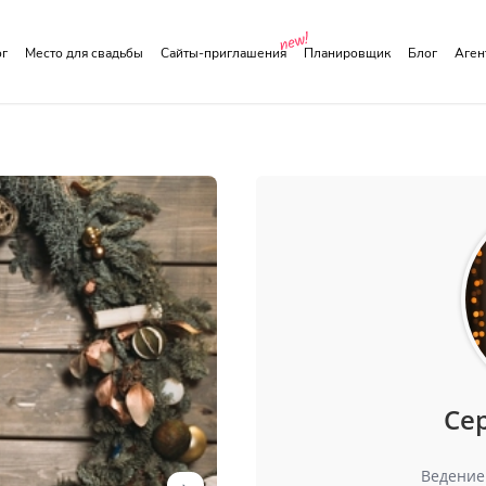
ог
Место для свадьбы
Сайты-приглашения
Планировщик
Блог
Аге
Се
Ведение