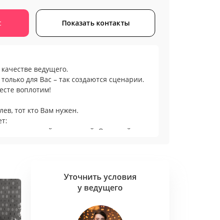
с
Показать контакты
в качестве ведущего.
только для Вас – так создаются сценарии.
месте воплотим!
ев, тот кто Вам нужен.
ет:
Интеллигентный и стильный. Опытный, но
 свою работу;
е штампов, бородатого юмора: остро,
 свои руки организацию и эмоции гостей,
Уточнить условия
дник в эталон отличного отдыха;
у ведущего
тодов и заезженных сюжетов. Работаю так,
же стулья.