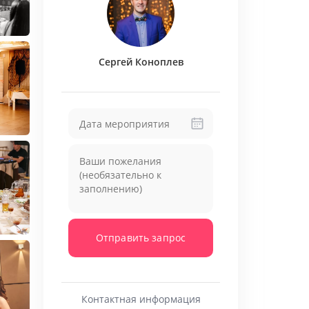
ом работы 7 лет. Более 220 свадеб, от 15
алист
Сергей Коноплев
Отправить запрос
Контактная информация