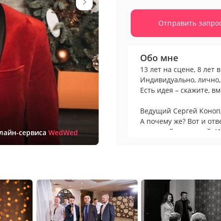
Отправить запро
Обо мне
13 лет на сцене, 8 лет 
Индивидуально, лично, 
Есть идея – скажите, в
Ведущий Сергей Конопл
А почему же? Вот и отв
- молодой и веселый. 
нлайн-сервиса
WedWed
страшно влюбленный в
- не использую в работ
интересно, свежо;
- чувствую зал. Беру в
чтобы превратить праз
- никаких дедовских ме
чтобы смеялись все, да