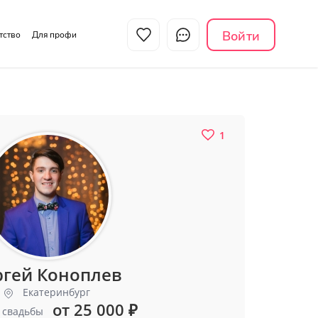
Войти
нтство
Для профи
1
ргей Коноплев
Екатеринбург
от 25 000
₽
 свадьбы