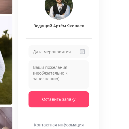
 ближе.
с?
(специально для вас)
Ведущий Артём Яковлев
 вечеринки с бешеной энергетикой - где
нцевать, смеяться, жить здесь и сейчас
.
и современные свадьбы -
с трогательными
е слово откликается в сердце.
 церемонию с
пранками и юмором -
если
 смеялись до слёз.
деи
— вместе мы создадим праздник вашей
 По вашему ритму.
е?
ера!»
Оставить заявку
 нужном месте!»
ый юмор — идеально!»
последние 40 лет!» — дедушка жениха 😄
Контактная информация