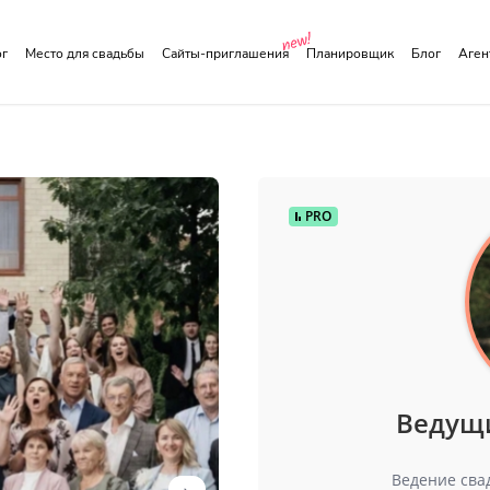
ог
Место для свадьбы
Сайты-приглашения
Планировщик
Блог
Аге
PRO
Ведущ
Ведение сва