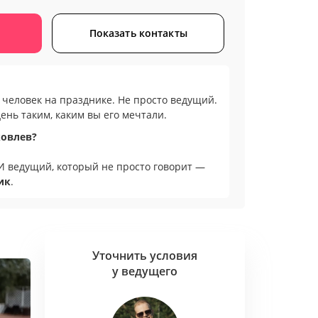
Показать контакты
человек на празднике. Не просто ведущий.
день таким, каким вы его мечтали.
ковлев?
 И ведущий, который не просто говорит —
ик
.
иалиста по сценарию», а человека, который
орию
, поймёт, что
вам нужно
— и
создаст
й гость будет чувствовать себя
как дома
, но
Уточнить условия
у ведущего
рт. Минимум напряжения. Максимум
здник — это не только шоу
. Это момент,