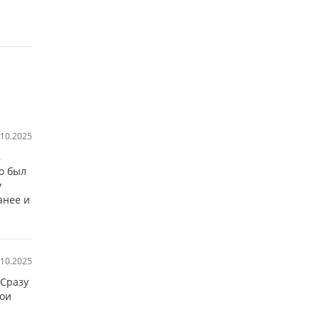
.10.2025
,
о был
у
анее и
.10.2025
 Сразу
вои