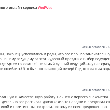
бного онлайн-сервиса
WedWed
Отзыв оставлен 27
мы, наконец, успокоились и рады, что все прошло замечательно
о нашему ведущему за этот чудесный праздник! Выбор ведущег
где Артем говорит: «Я не самый лучший ведущий...», у нас сраз
 не ошиблись! Это был потрясающий вечер! Подготовка шла зар
Отзыв оставлен 17
еланную и качественную работу. Начнем с первого знакомства.
а, детально все расписал, давал какие-то наводки и предлагал с
тикой и позитивным настроем, поэтому из всех предложенных