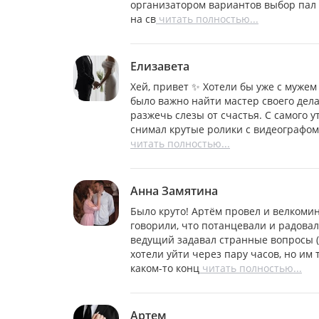
организатором вариантов выбор пал 
на св
читать полностью...
Елизавета
Хей, привет ✨ Хотели бы уже с мужем
было важно найти мастер своего дела
разжечь слезы от счастья. С самого у
снимал крутые ролики с видеографом
читать полностью...
Анна Замятина
Было круто! Артём провел и велкомин
говорили, что потанцевали и радовал
ведущий задавал странные вопросы (д
хотели уйти через пару часов, но им 
каком-то конц
читать полностью...
Артем