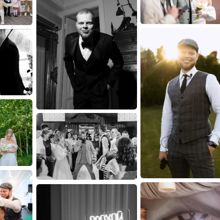
когда люди становятся
🎉
Что я делаю для ва
✔️ Провожу молодёжные
каждый гость
хочет та
✔️ Веду
классические 
церемониями, где каждо
✔️ Готов сделать вашу
вы хотите, чтобы гости
✔️
Предлагаю новые и
мечты. Не по шаблону.
🗣️
Что говорят обо мн
> «У него живая атмосф
> «Ты в нужное время в
> «Дерзкий и аккуратн
> «Лучшая свадьба за 