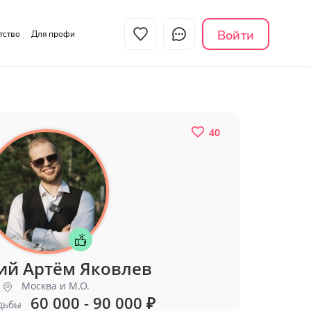
Войти
нтство
Для профи
40
ий Артём Яковлев
Москва и М.О.
60 000 - 90 000
₽
дьбы