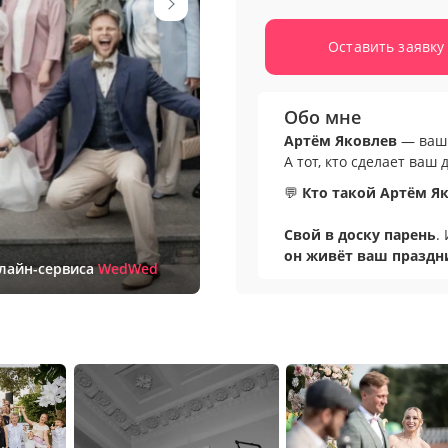
Оставить заявку
Обо мне
Артём Яковлев
— ваш 
А тот, кто сделает ваш 
💬
Кто такой Артём Я
Свой в доску парень
.
он живёт ваш праздн
нлайн-сервиса
WedWed
Вы получаете не «спец
окунётся в вашу ист
атмосферу
, где кажды
в лучшей версии мира.
Максимальный комфо
эмоций.
Потому что я знаю:
пра