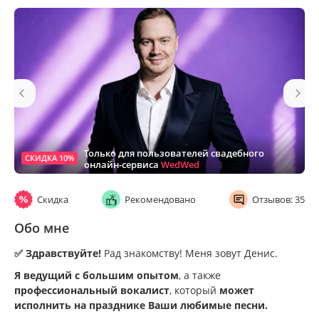
Только для пользователей свадебного
СКИДКА 10%
онлайн-сервиса
WedWed
Скидка
Рекомендовано
Отзывов: 35
Обо мне
✅ Здравствуйте!
Рад знакомству! Меня зовут Денис.
Я ведущий с большим опытом
, а также
профессиональный вокалист
, который
может
исполнить на празднике Ваши любимые песни.