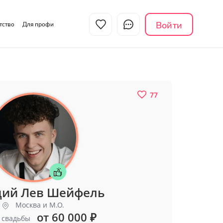
Войти
нтство
Для профи
77
ий Лев Шейфель
Москва и М.О.
от 60 000
₽
 свадьбы