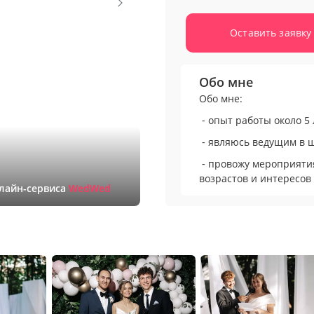
Оставить заявку
Обо мне
Обо мне:
⁃ опыт работы около 5 
⁃ являюсь ведущим в ш
⁃ провожу мероприяти
возрастов и интересов
нлайн-сервиса
WedWed
⁃ хорошее чувство юмо
Вы получите:
⁃ рекомендации для в
⁃ персонализированные
вашей историей, трад