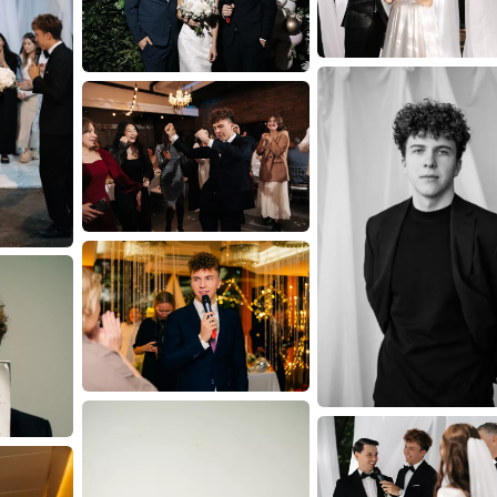
⁃ вы точно не увидите
⁃ подберем плейлист и 
⁃ качественный юмор, 
мероприятии
⁃ стильный ведущий в 