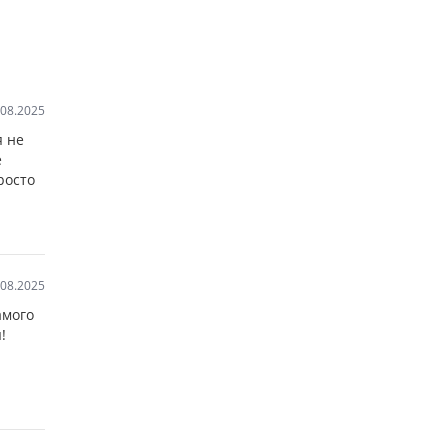
.08.2025
я не
е
росто
.08.2025
амого
!