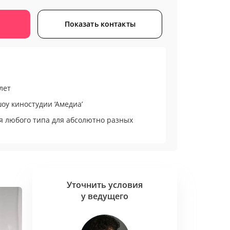
Показать контакты
лет
оу киностудии ‘Амедиа’
я любого типа для абсолютно разных
ра и преданность своему делу
Уточнить условия
ашего мероприятия
у ведущего
 интерактивы, которые связаны с вами,
ициями и увлечениями