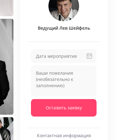
 пошлых конкурсов и грубых шуток
стоп-лист для вас
который будет рождаться прямо на
Ведущий Лев Шейфель
дресс-коде мероприятия🕴🏻
Оставить заявку
Контактная информация