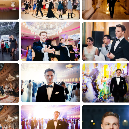
Сафиса и Государстве
- за проведение церем
благодарственное письм
президента Российско
- участник шоу «Танцы 
эфиров боролся за поб
- главная роль на сце
(44 спектакля , которы
зрителей)