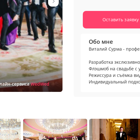
Оставить заявку
Обо мне
Виталий Сурма - проф
Разработка экслюзивно
Флэшмоб на свадьбе с 
Режиссура и съёмка ви
Индивидуальный подход
нлайн-сервиса
WedWed
5 интересных фактов о
- ведущий свадьбы Ксе
- ведущий роскошных с
Царицынском Дворце, от