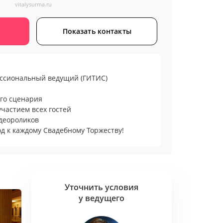
vitalysurma.ru
Показать контакты
ессиональный ведущий (ГИТИС)
го сценария
участием всех гостей
деороликов
 к каждому Свадебному Торжеству!
 событиях 2015 года
нии Сябитовой «Давай поженимся» 1 канал
Уточнить условия
у ведущего
обытий в ресторане Турандот, Большом
еле The Ritz-Carlton, доме торжеств