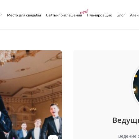
ог
Место для свадьбы
Сайты-приглашения
Планировщик
Блог
Аге
Ведущ
Ведение 