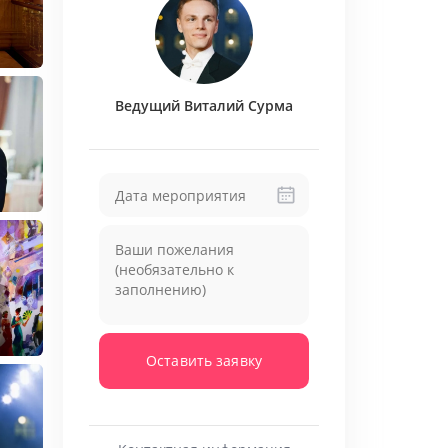
нном Кремлёвском Дворце
онии «Горячее Сердце» получил
о от С.В. Медведевой (супруги 3-го
й Федерации)
Ведущий Виталий Сурма
со Звёздами» на телеканале Россия 1 (8
еду в паре с моделью Катей Жарковой)
не Государственного Кремлёвского Дворца
е пришли посмотреть более 220 000
Оставить заявку