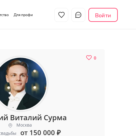
Войти
нтство
Для профи
0
ий Виталий Сурма
Москва
от 150 000
₽
свадьбы