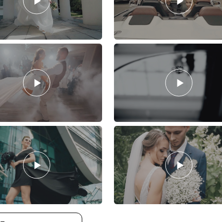
В работе использую то
внимательно слежу за 
каждый гость почувств
стараюсь включить в в
общих планах и танцев
Музыка для меня – клю
подбираю треки, котор
рассказать историю па
Каждый проект для мен
событиями, а с чувств
– создать видео, котор
эмоции, что и в день с