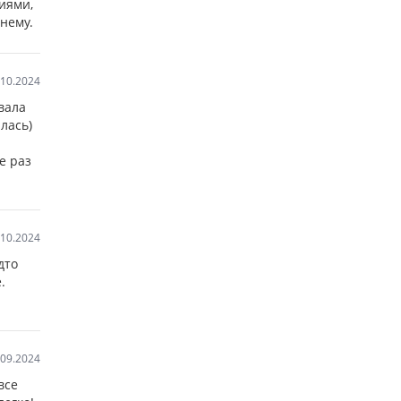
иями,
нему.
.10.2024
вала
лась)
е раз
.10.2024
дто
.
.09.2024
все