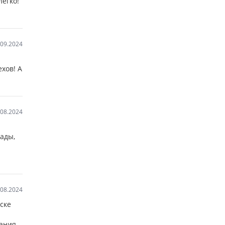
легко!
.09.2024
хов! А
.08.2024
рады,
.08.2024
ске
ания,