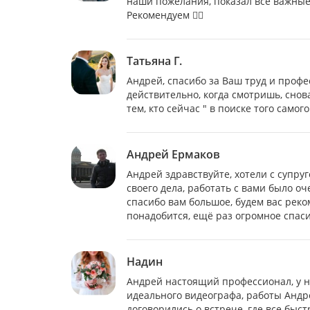
наши пожелания, показал все важные 
Рекомендуем 👍🏻
Татьяна Г.
Андрей, спасибо за Ваш труд и проф
действительно, когда смотришь, снов
тем, кто сейчас " в поиске того самог
Андрей Ермаков
Андрей здравствуйте, хотели с супру
своего дела, работать с вами было оч
спасибо вам большое, будем вас рек
понадобится, ещё раз огромное спаси
Надин
Андрей настоящий профессионал, у н
идеального видеографа, работы Андр
договорились о встрече, где все быс