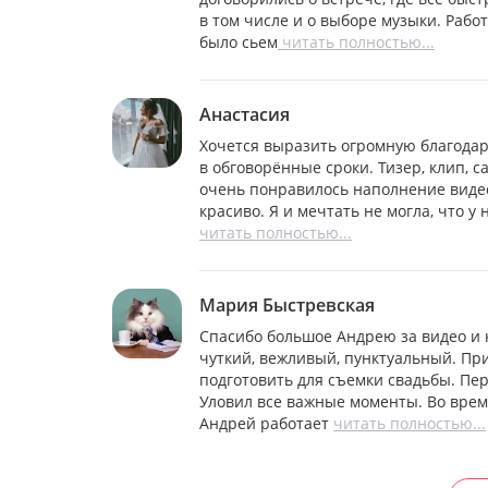
в том числе и о выборе музыки. Рабо
было сьем
читать полностью...
Анастасия
Хочется выразить огромную благодар
в обговорённые сроки. Тизер, клип, с
очень понравилось наполнение видео
красиво. Я и мечтать не могла, что у
читать полностью...
Мария Быстревская
Спасибо большое Андрею за видео и 
чуткий, вежливый, пунктуальный. Пр
подготовить для съемки свадьбы. Пе
Уловил все важные моменты. Во врем
Андрей работает
читать полностью...