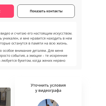
с
Показать контакты
 видео и считаю его настоящим искусством.
ь уникален, и мне нравится находить в нем
торые останутся в памяти на всю жизнь.
яю особое внимание деталям. Для меня
просто события, а эмоции – те искренние
а любуется букетом, когда жених нервно
ред церемонией, когда родители не могут
ать динамичные ролики, которые идеально
ка. В них гармонично переплетаются
Уточнить условия
оров, торжественная церемония, веселые
у видеографа
ы. При этом всегда оставляю место для
периментировать с переходами между
собую атмосферу с помощью музыки.