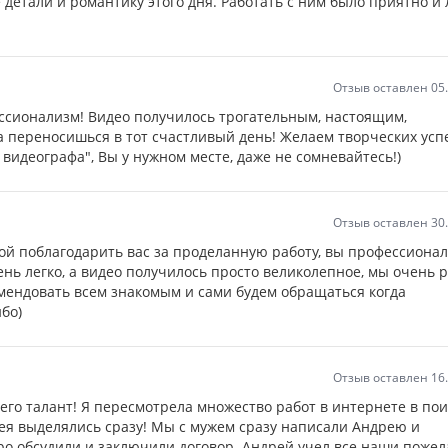
детали и романтику этого дня. Работать с ним было приятно и 
Отзыв оставлен 05
ессионализм! Видео получилось трогательным, настоящим,
а переносишься в тот счастливый день! Желаем творческих успе
о видеографа", Вы у нужном месте, даже не сомневайтесь!)
Отзыв оставлен 30
гой поблагодарить вас за проделанную работу, вы профессионал
ень легко, а видео получилось просто великолепное, мы очень 
омендовать всем знакомым и сами будем обращаться когда
бо)
Отзыв оставлен 16
его талант! Я пересмотрела множество работ в интернете в пои
ея выделялись сразу! Мы с мужем сразу написали Андрею и
тро обсудили и заключили договор. Андрей учел все наши пожел