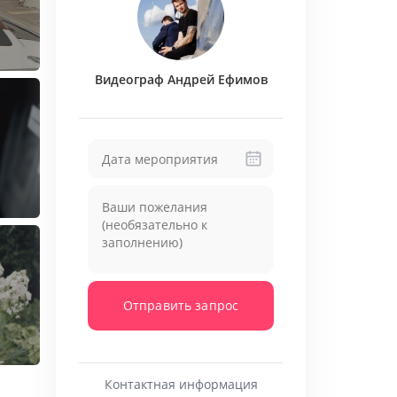
лько профессиональное оборудование и
каждым кадром. Для меня важно, чтобы
овал себя частью истории, поэтому
идео всех присутствующих, особенно в
Видеограф Андрей Ефимов
альных сценах.
чевой элемент повествования. Я тщательно
ые не просто создают фон, а помогают
ры, отразить их характер и настроение дня.
я особенный, ведь я работаю не просто с
ами и воспоминаниями. И моя главная цель
ое через годы будет вызывать те же яркие
вадьбы.
Отправить запрос
Контактная информация