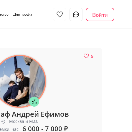
Войти
нтство
Для профи
5
раф Андрей Ефимов
Москва и М.О.
6 000 - 7 000
₽
емки, час