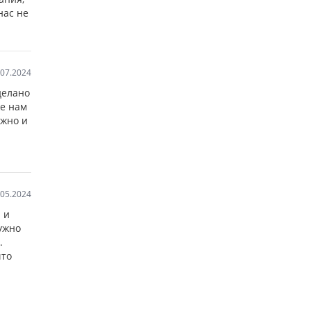
нас не
.07.2024
делано
же нам
ежно и
.05.2024
 и
ужно
.
что