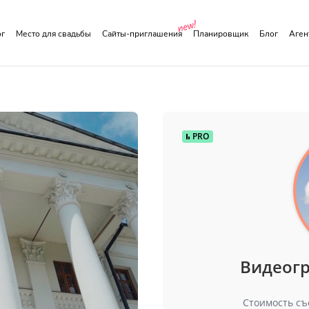
ог
Место для свадьбы
Сайты-приглашения
Планировщик
Блог
Аге
PRO
Видеог
Стоимость съ