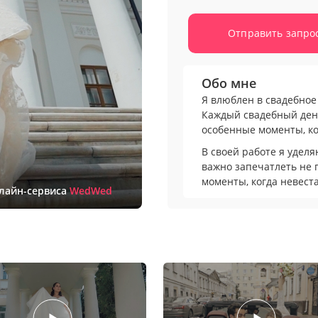
Отправить запро
Обо мне
Я влюблен в свадебное
Каждый свадебный ден
особенные моменты, ко
В своей работе я удел
важно запечатлеть не 
моменты, когда невест
нлайн-сервиса
WedWed
поправляет запонки пе
сдержать слез радости.
Я предпочитаю создав
отражают суть праздни
трогательные сцены сб
танцы и душевные тост
креатива – люблю экс
сценами и создавать о