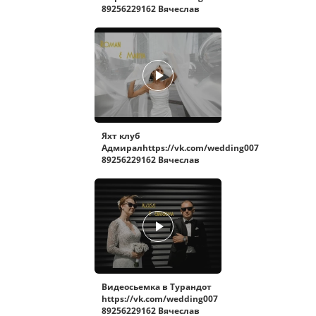
89256229162 Вячеслав
Яхт клуб
Адмиралhttps://vk.com/wedding007
89256229162 Вячеслав
Видеосьемка в Турандот
https://vk.com/wedding007
89256229162 Вячеслав