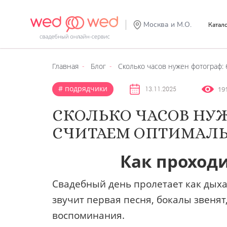
Москва и М.О.
Катал
Главная
Блог
Сколько часов нужен фотограф: 
подрядчики
19
13.11.2025
СКОЛЬКО ЧАСОВ НУЖЕ
СЧИТАЕМ ОПТИМАЛ
Как проход
Свадебный день пролетает как дыхан
звучит первая песня, бокалы звенят
воспоминания.