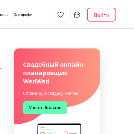
Войти
нтство
Для профи
Свадебный онлайн-
—
планировщик
WedWed
Спланируй свадьбу мечты
Узнать больше