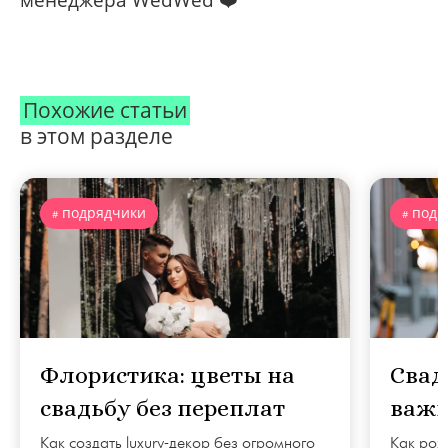
менеджера WedWed ❤️
Похожие статьи
в этом разделе
подрядчики
подр
Флористика: цветы на
Свад
свадьбу без переплат
важн
чест
Как создать luxury-декор без огромного
Как рож