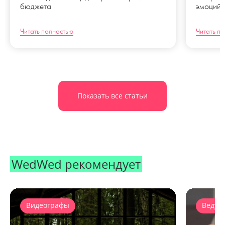
бюджета
эмоций 
Читать полностью
Читать п
Показать все статьи
WedWed рекомендует
Видеографы
Ведущ