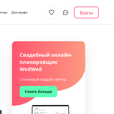
Войти
нтство
Для профи
Свадебный онлайн-
планировщик
WedWed
Спланируй свадьбу мечты
Узнать больше