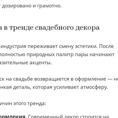
т дозировано и грамотно.
 в тренде свадебного декора
 индустрия переживает смену эстетики. После
и полностью природных палитр пары начинают
азительные акценты.
ск на свадьбе возвращается в оформление — н
онкая деталь, которая усиливает атмосферу.
чин этого тренда:
ормления.
Современный декор строится на