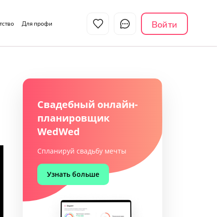
Войти
нтство
Для профи
Свадебный онлайн-
планировщик
WedWed
Спланируй свадьбу мечты
Узнать больше