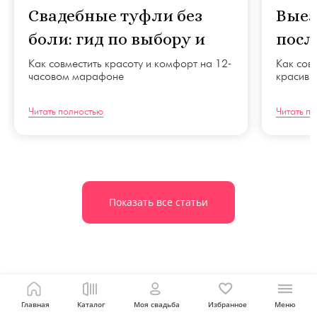
Свадебные туфли без
Выез
боли: гид по выбору и
посл
разноске
Моск
Как совместить красоту и комфорт на 12-
Как сов
часовом марафоне
красивы
Читать полностью
Читать п
Показать все статьи
WedWed рекомендует
Главная
Каталог
Моя свадьба
Избранное
Меню