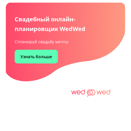
Свадебный онлайн-
планировщик WedWed
Спланируй свадьбу мечты
Узнать больше