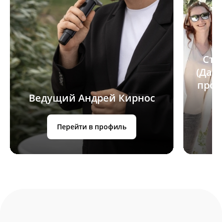
Сту
(Дан
прос
Ведущий Андрей Кирнос
Перейти в профиль