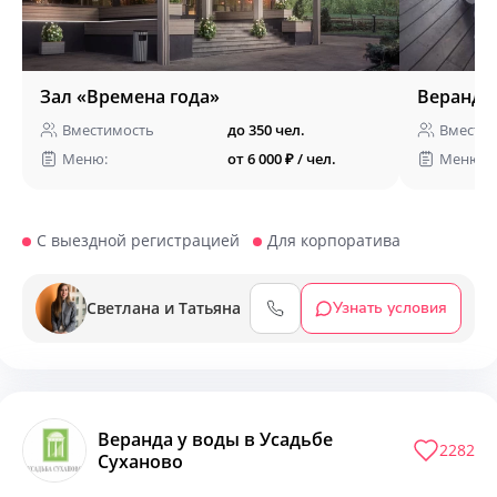
Зал «Времена года»
Веранда 
Вместимость
до 350 чел.
Вмести
Меню:
от 6 000 ₽ / чел.
Меню:
С выездной регистрацией
Для корпоратива
Светлана и Татьяна
Узнать условия
Веранда у воды в Усадьбе
2282
Суханово