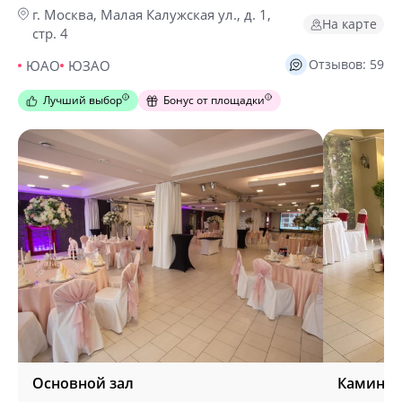
г. Москва, Малая Калужская ул., д. 1,
На карте
стр. 4
Отзывов: 59
ЮАО
ЮЗАО
Лучший выбор
Бонус от площадки
Основной зал
Каминны