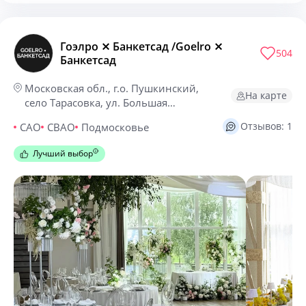
Гоэлро ⨯ Банкетсад /Goelro ⨯
504
Банкетсад
Московская обл., г.о. Пушкинский,
На карте
село Тарасовка, ул. Большая
Тарасовская, 104 Г
Отзывов: 1
САО
СВАО
Подмосковье
Лучший выбор