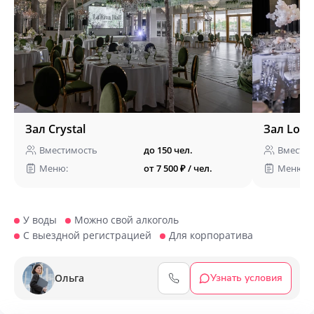
Зал Crystal
Зал Loft
Вместимость
до 150 чел.
Вмести
Меню:
от 7 500 ₽ / чел.
Меню:
У воды
Можно свой алкоголь
С выездной регистрацией
Для корпоратива
Ольга
Узнать условия