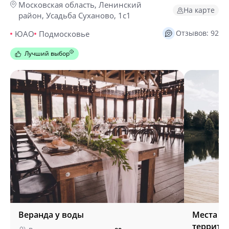
Московская область, Ленинский
На карте
район, Усадьба Суханово, 1с1
Отзывов: 92
ЮАО
Подмосковье
Лучший выбор
Веранда у воды
Места д
террито