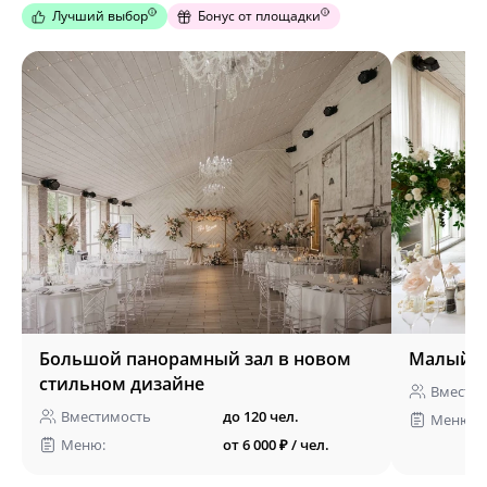
Лучший выбор
Бонус от площадки
Большой панорамный зал в новом
Малый п
стильном дизайне
Вмести
Вместимость
до 120 чел.
Меню:
Меню:
от 6 000 ₽ / чел.