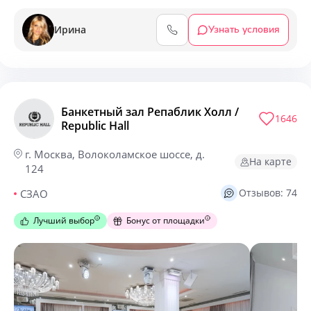
Ирина
Узнать условия
Банкетный зал Репаблик Холл /
1646
Republic Hall
г. Москва, Волоколамское шоссе, д.
На карте
124
Отзывов: 74
СЗАО
Лучший выбор
Бонус от площадки