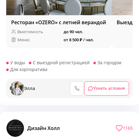
Ресторан «OZERO» с летней верандой
Выездна
Вместимость
до 90 чел.
Меню:
от 8 500 ₽ / чел.
У воды
С выездной регистрацией
За городом
Для корпоратива
Элла
Узнать условия
Дизайн Холл
1165