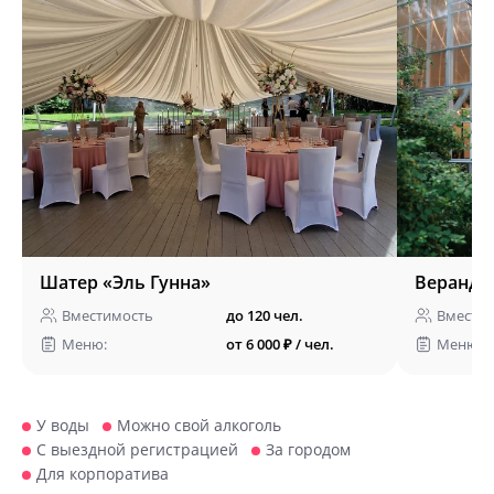
Шатер «Эль Гунна»
Веранда
Вместимость
до 120 чел.
Вмести
Меню:
от 6 000 ₽ / чел.
Меню:
У воды
Можно свой алкоголь
С выездной регистрацией
За городом
Для корпоратива