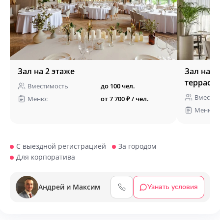
Зал на 2 этаже
Зал на 1
террасу
Вместимость
до 100 чел.
Вмести
Меню:
от 7 700 ₽ / чел.
Меню:
С выездной регистрацией
За городом
Для корпоратива
Андрей и Максим
Узнать условия