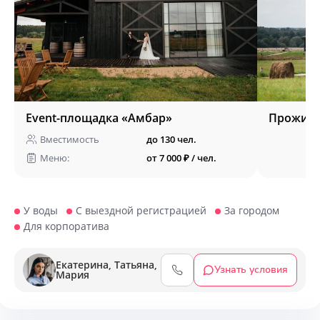
Event-площадка «Амбар»
Прожива
Вместимость
до 130 чел.
Меню:
от 7 000 ₽ / чел.
У воды
С выездной регистрацией
За городом
Для корпоратива
Екатерина, Татьяна,
Узнать условия
Мария