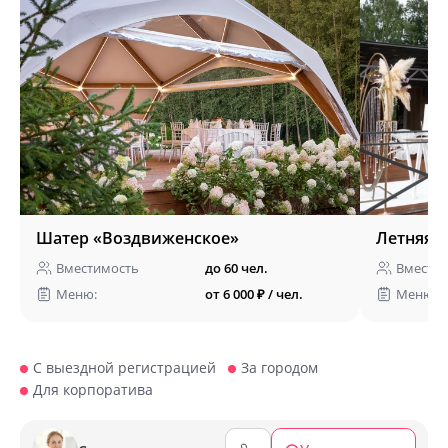
Шатер «Воздвиженское»
Летняя т
Вместимость
до 60 чел.
Вмести
Меню:
от 6 000 ₽ / чел.
Меню:
С выездной регистрацией
За городом
Для корпоратива