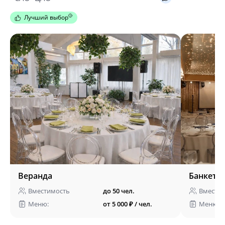
Лучший выбор
Веранда
Банкетн
Вместимость
до 50 чел.
Вмести
Меню:
от 5 000 ₽ / чел.
Меню: