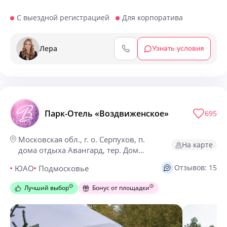
С выездной регистрацией
Для корпоратива
Лера
Узнать условия
Парк-Отель «Воздвиженское»
695
Московская обл., г. о. Серпухов, п.
На карте
дома отдыха Авангард, тер. Дом
отдыха Авангард
Отзывов: 15
ЮАО
Подмосковье
Лучший выбор
Бонус от площадки