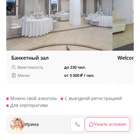
Банкетный зал
Welcome
Вместимость
до 230 чел.
Меню:
от 5 000 ₽ / чел.
Можно свой алкоголь
С выездной регистрацией
Для корпоратива
Ирина
Узнать условия