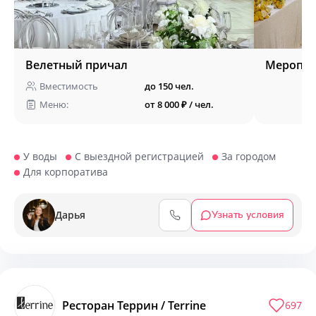
Велетный причал
Меропри
Вместимость
до 150 чел.
Меню:
от 8 000 ₽ / чел.
У воды
С выездной регистрацией
За городом
Для корпоратива
Дарья
Узнать условия
Ресторан Террин / Terrine
697