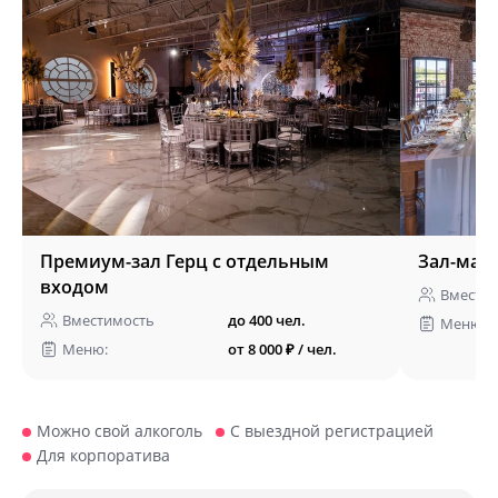
Премиум-зал Герц с отдельным
Зал-манс
входом
Вмести
Вместимость
до 400 чел.
Меню:
Меню:
от 8 000 ₽ / чел.
Можно свой алкоголь
С выездной регистрацией
Для корпоратива