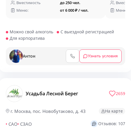
Вместимость
до 250 чел.
Вмести
Меню:
от 6 000 ₽ / чел.
Меню:
Можно свой алкоголь
С выездной регистрацией
Для корпоратива
Антон
Узнать условия
Усадьба Лесной Берег
2659
На карте
г. Москва, пос. Новобутаково, д. 43
Отзывов: 107
САО
СЗАО