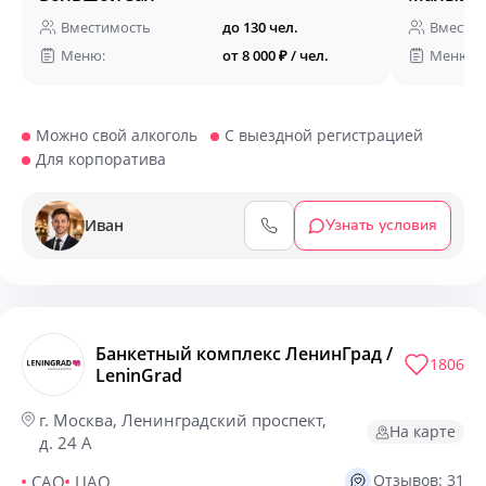
Вместимость
до 130 чел.
Вмести
Меню:
от 8 000 ₽ / чел.
Меню:
Можно свой алкоголь
С выездной регистрацией
Для корпоратива
Иван
Узнать условия
Банкетный комплекс ЛенинГрад /
1806
LeninGrad
г. Москва, Ленинградский проспект,
На карте
д. 24 А
Отзывов: 31
САО
ЦАО