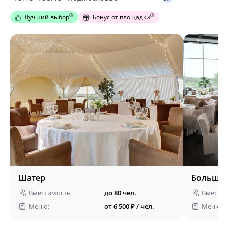
Лучший выбор
Бонус от площадки
Шатер
Большой 
Вместимость
до 80 чел.
Вмести
Меню:
от 6 500 ₽ / чел.
Меню: