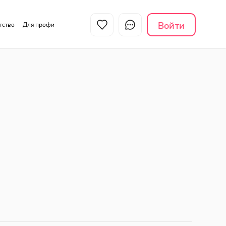
Войти
нтство
Для профи