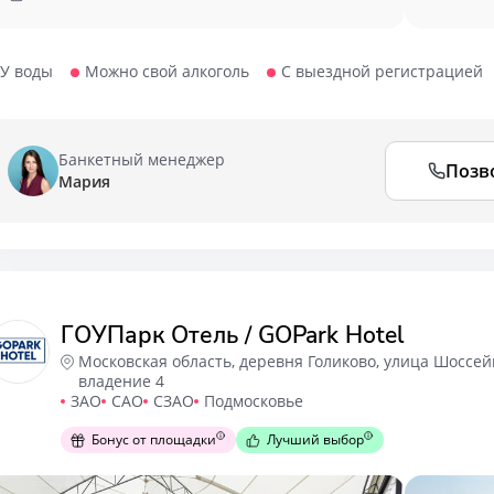
У воды
Можно свой алкоголь
С выездной регистрацией
Банкетный менеджер
Позв
Мария
ГОУПарк Отель / GOPark Hotel
Московская область, деревня Голиково, улица Шоссей
владение 4
ЗАО
САО
СЗАО
Подмосковье
Бонус от площадки
Лучший выбор