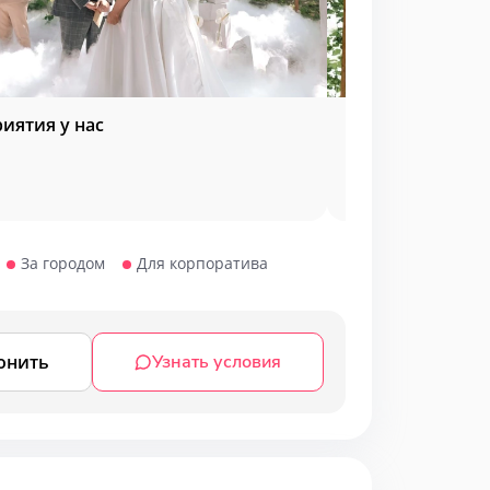
иятия у нас
Выездная реги
За городом
Для корпоратива
онить
Узнать условия