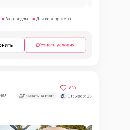
За городом
Для корпоратива
онить
Узнать условия
1830
ная,
Показать на карте
Отзывов: 23