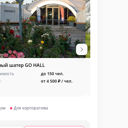
ный шатер GO HALL
GreenZone для 
имость
до 150 чел.
Вместимость
:
от 4 500 ₽ / чел.
Меню:
дом
Для корпоратива