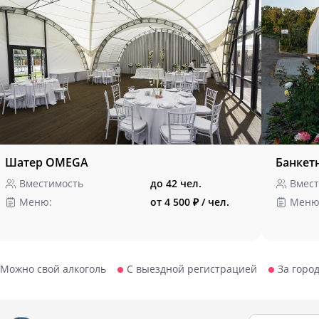
Шатер OMEGA
Банкет
Вместимость
до 42 чел.
Вмест
Меню:
от 4 500 ₽ / чел.
Меню
Можно свой алкоголь
С выездной регистрацией
За горо