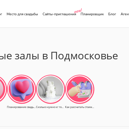
ог
Место для свадьбы
Сайты-приглашения
Планировщик
Блог
Аге
ые залы в Подмосковье
Планирование свадьбы
Сколько нужно кг торта
Как рассчитать стоимость свадьбы