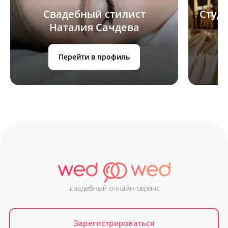
Свадебный стилист
Студи
Наталия Сачдева
Перейти в профиль
Зарегистрироваться