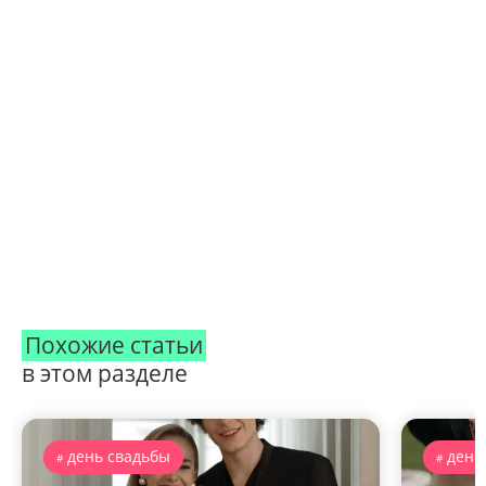
Похожие статьи
в этом разделе
день свадьбы
день