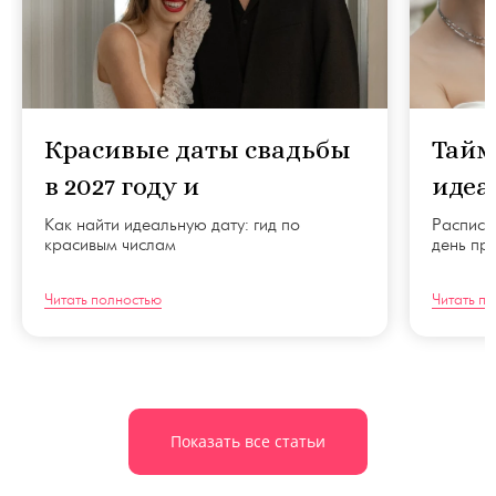
Красивые даты свадьбы
Тайм
в 2027 году и
идеа
благоприятные дни
орга
Как найти идеальную дату: гид по
Расписа
красивым числам
день пр
Читать полностью
Читать п
Показать все статьи