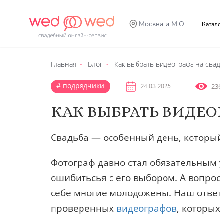
Москва и М.О.
Катал
Главная
Блог
Как выбрать видеографа на свад
подрядчики
23
24.03.2025
КАК ВЫБРАТЬ ВИДЕО
Свадьба — особенный день, который
Фотограф давно стал обязательным 
ошибитьсья с его выбором. А вопрос
себе многие молодожены. Наш ответ
проверенных
видеографов
, которы