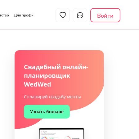
Войти
нтство
Для профи
Свадебный онлайн-
планировщик
WedWed
Спланируй свадьбу мечты
Узнать больше