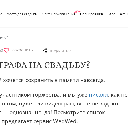
ог
Место для свадьбы
Сайты-приглашения
Планировщик
Блог
Аге
ьбу?
сохранить
60
ГРАФА НА СВАДЬБУ?
 хочется сохранить в памяти навсегда.
участником торжества, и мы уже
писали
, как не
 о том, нужен ли видеограф, все еще задают
 — однозначно, да! Посмотрите список
х предлагает сервис WedWed.