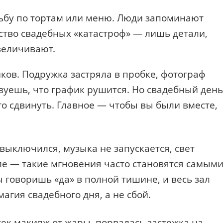
дьбу по тортам или меню. Люди запоминают
тво свадебных «катастроф» — лишь детали,
величивают.
ов. Подружка застряла в пробке, фотограф
вуешь, что график рушится. Но свадебный день
го сдвинуть. Главное — чтобы вы были вместе,
выключился, музыка не запускается, свет
еле — такие мгновения часто становятся самым
 говоришь «да» в полной тишине, и весь зал
магия свадебного дня, а не сбой.
ек макияж от жары, порвалась застежка на