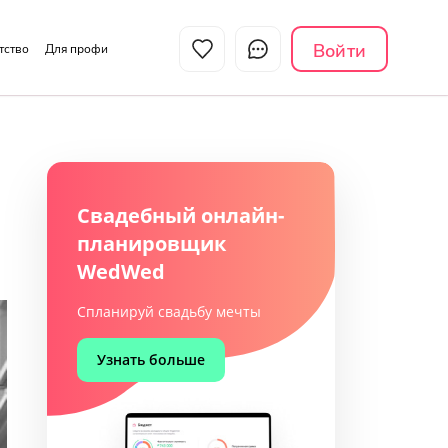
Войти
нтство
Для профи
Свадебный онлайн-
планировщик
WedWed
Спланируй свадьбу мечты
Узнать больше