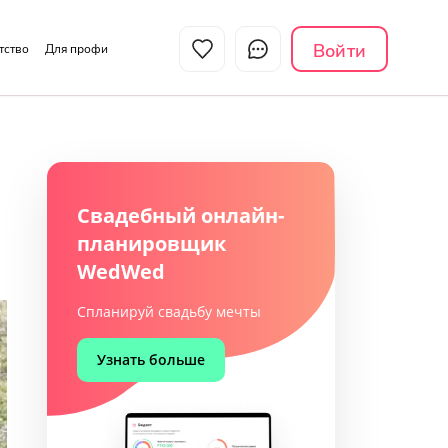
Войти
нтство
Для профи
Свадебный онлайн-
планировщик
WedWed
Спланируй свадьбу мечты
Узнать больше