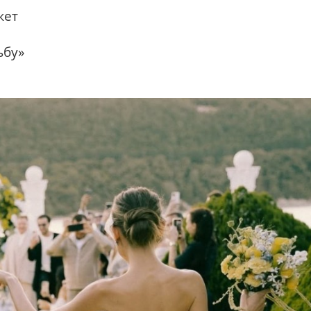
жет
ьбу»