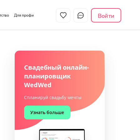
Войти
нтство
Для профи
Свадебный онлайн-
планировщик
WedWed
Спланируй свадьбу мечты
Узнать больше