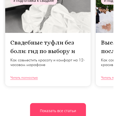
подготовка к свадьбе
подго
Свадебные туфли без
Выез
боли: гид по выбору и
посл
разноске
Моск
Как совместить красоту и комфорт на 12-
Как сов
часовом марафоне
красивы
Читать полностью
Читать п
Показать все статьи