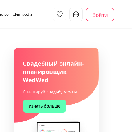
Войти
нтство
Для профи
Свадебный онлайн-
планировщик
WedWed
Спланируй свадьбу мечты
Узнать больше