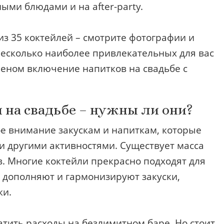
ыми блюдами и на аfter-раrtу.
з 35 коктейлей – смотрите фотографии и
есколько наиболее привлекательных для вас
меном включение напитков на свадьбе с
на свадьбе – нужны ли они?
е внимание закускам и напиткам, которые
и другими активностями. Существует масса
. Многие коктейли прекрасно подходят для
 дополняют и гармонизируют закуски,
ки.
тить расходы на безлимитном баре. Но стоит